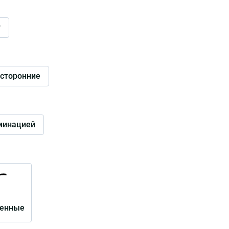
г
сторонние
минацией
ленные