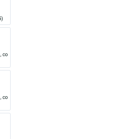
5)
, со
, со